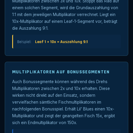
Multiplikatoren zwischen 3x und 10x. Stoppt das Rad auf
einem solchen Segment, wird die Grundauszahlung von
1:1 mit dem jeweiligen Multiplikator verrechnet. Liegt ein
10x-Multiplikator auf einem Leaf-1-Segment vor, beträgt
die Auszahlung 9:1.
Leaf 1 + 10x = Auszahlung 9:1
Beispiel:
MULTIPLIKATOREN AUF BONUSSEGMENTEN
Auch Bonussegmente können während des Drehs
Multiplikatoren zwischen 2x und 10x erhalten. Diese
wirken nicht direkt auf den Einsatz, sondern
vervielfachen sämtliche Fischmultiplikatoren im
nachfolgenden Bonusspiel. Erhält Lil' Blues einen 10x-
Multiplikator und zeigt der geangelten Fisch 15x, ergibt
sich ein Endmultiplikator von 150x.