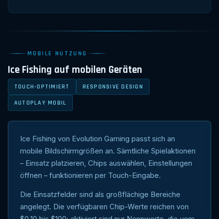
MOBILE NUTZUNG
Ice Fishing auf mobilen Geräten
TOUCH-OPTIMIERT
RESPONSIVE DESIGN
AUTOPLAY MOBIL
Ice Fishing von Evolution Gaming passt sich an
mobile Bildschirmgrößen an. Sämtliche Spielaktionen
– Einsatz platzieren, Chips auswählen, Einstellungen
öffnen – funktionieren per Touch-Eingabe.
Die Einsatzfelder sind als großflächige Bereiche
angelegt. Die verfügbaren Chip-Werte reichen von
$0,10 bis $100; aktiviert sind nur Nennwerte, die vom