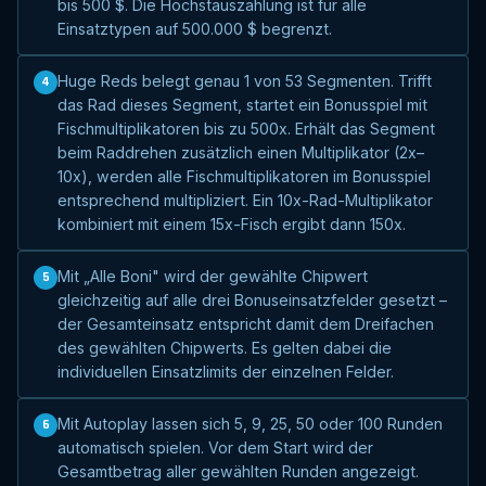
bis 500 $. Die Höchstauszahlung ist für alle
Einsatztypen auf 500.000 $ begrenzt.
Huge Reds belegt genau 1 von 53 Segmenten. Trifft
4
das Rad dieses Segment, startet ein Bonusspiel mit
Fischmultiplikatoren bis zu 500x. Erhält das Segment
beim Raddrehen zusätzlich einen Multiplikator (2x–
10x), werden alle Fischmultiplikatoren im Bonusspiel
entsprechend multipliziert. Ein 10x-Rad-Multiplikator
kombiniert mit einem 15x-Fisch ergibt dann 150x.
Mit „Alle Boni" wird der gewählte Chipwert
5
gleichzeitig auf alle drei Bonuseinsatzfelder gesetzt –
der Gesamteinsatz entspricht damit dem Dreifachen
des gewählten Chipwerts. Es gelten dabei die
individuellen Einsatzlimits der einzelnen Felder.
Mit Autoplay lassen sich 5, 9, 25, 50 oder 100 Runden
6
automatisch spielen. Vor dem Start wird der
Gesamtbetrag aller gewählten Runden angezeigt.