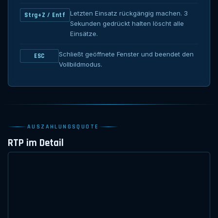
Letzten Einsatz rückgängig machen. 3
Strg+Z / Entf
Sekunden gedrückt halten löscht alle
Einsätze.
Schließt geöffnete Fenster und beendet den
ESC
Vollbildmodus.
AUSZAHLUNGSQUOTE
RTP im Detail