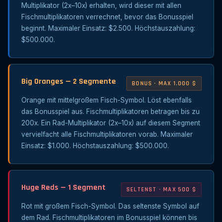
Multiplikator (2x–10x) erhalten, wird dieser mit allen
Fischmultiplikatoren verrechnet, bevor das Bonusspiel
beginnt. Maximaler Einsatz: $2.500. Höchstauszahlung:
$500.000.
Big Oranges — 2 Segmente
BONUS · MAX 1.000 $
Orange mit mittelgroßem Fisch-Symbol. Löst ebenfalls
das Bonusspiel aus. Fischmultiplikatoren betragen bis zu
200x. Ein Rad-Multiplikator (2x–10x) auf diesem Segment
vervielfacht alle Fischmultiplikatoren vorab. Maximaler
Einsatz: $1.000. Höchstauszahlung: $500.000.
Huge Reds — 1 Segment
SELTENST · MAX 500 $
Rot mit großem Fisch-Symbol. Das seltenste Symbol auf
dem Rad. Fischmultiplikatoren im Bonusspiel können bis