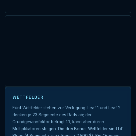
WETTFELDER
Fünf Wettfelder stehen zur Verfügung. Leaf 1 und Leaf 2
decken je 23 Segmente des Rads ab; der
Grundgewinnfaktor beträgt 1:1, kann aber durch
Multiplikatoren steigen. Die drei Bonus-Wettfelder sind Lil'
Blues (4 Segmente, max. Einsatz 2.500 $), Big Oranges