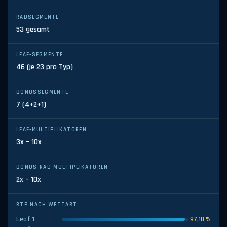
RADSEGMENTE
53 gesamt
LEAF-SEGMENTE
46 (je 23 pro Typ)
BONUSSEGMENTE
7 (4+2+1)
LEAF-MULTIPLIKATOREN
3x – 10x
BONUS-RAD-MULTIPLIKATOREN
2x – 10x
RTP NACH WETTART
Leaf 1
97,10 %