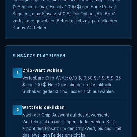
(2 Segmente, max. Einsatz 1.000 $) und Huge Reds (1
Segment, max. Einsatz 500 $). Die Option „Alle Boni"
verteilt den gewählten Betrag gleichzeitig auf alle drei
Bonus-Wettfelder.
EINSÄTZE PLATZIEREN
Chip-Wert wählen
1
Verfügbare Chip-Werte: 0,10 $, 0,50 $, 1 $, 5 $, 25
$ und 100 $. Nur Chips, die durch das aktuelle
Guthaben gedeckt sind, lassen sich auswählen.
Wettfeld anklicken
2
Nach der Chip-Auswahl auf das gewünschte
Wettfeld klicken oder tippen. Jeder weitere Klick
erhöht den Einsatz um den Chip-Wert, bis das Limit
des jeweiligen Feldes erreicht ist.