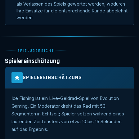
als Verlassen des Spiels gewertet werden, wodurch
Ihre Einsätze für die entsprechende Runde abgelehnt
werden.
SPIELÜBERSICHT
Spielereinschätzung
SPIELEREINSCHÄTZUNG
Ice Fishing ist ein Live-Geldrad-Spiel von Evolution
Gaming. Ein Moderator dreht das Rad mit 53
Segmenten in Echtzeit; Spieler setzen während eines
laufenden Zeitfensters von etwa 10 bis 15 Sekunden
auf das Ergebnis.