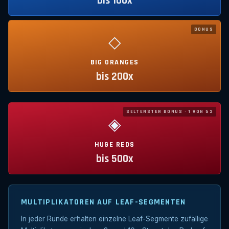
bis 100x
BONUS
◇
BIG ORANGES
bis 200x
SELTENSTER BONUS · 1 VON 53
◈
HUGE REDS
bis 500x
MULTIPLIKATOREN AUF LEAF-SEGMENTEN
In jeder Runde erhalten einzelne Leaf-Segmente zufällige