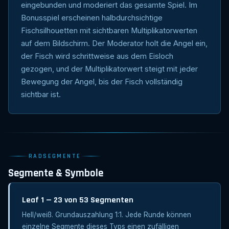
eingebunden und moderiert das gesamte Spiel. Im
Bonusspiel erscheinen halbdurchsichtige
Fischsilhouetten mit sichtbaren Multiplikatorwerten
auf dem Bildschirm. Der Moderator holt die Angel ein,
der Fisch wird schrittweise aus dem Eisloch
gezogen, und der Multiplikatorwert steigt mit jeder
Bewegung der Angel, bis der Fisch vollständig
sichtbar ist.
RADSEGMENTE
Segmente & Symbole
Leaf 1 — 23 von 53 Segmenten
Hell/weiß. Grundauszahlung 1:1. Jede Runde können
einzelne Segmente dieses Typs einen zufälligen