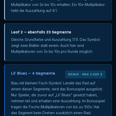
Multiplikator von 3x bis 10x erhalten. Ein 10x-Multiplikator
hebt die Auszahlung auf 9:1.
Leaf 2 — ebenfalls 23 Segmente
Gleiche Grundfarbe und Auszahlung (1:1). Das Symbol
zeigt zwei Blätter statt einem. Auch hier sind
Multiplikatoren von 3x bis 10x pro Runde möglich.
Lil' Blues — 4 Segmente
BONUS · MAX 2.500 $
Blau mit kleinem Fisch-Symbol. Landet das Rad auf
einem dieser Segmente, wird das Bonusspiel ausgelöst.
Nur Spieler, die zuvor auf „Lil' Blues" gesetzt haben,
nehmen teil und erhalten eine Auszahlung. Im Bonusspiel
tragen die Fische Multiplikatoren von bis zu 100x. Hat
das Segment beim Drehen zusätzlich einen Rad-