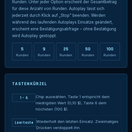
Runden. Unter jeder Option erscheint der Gesamtbetrag
für diese Anzahl von Runden. Autoplay lässt sich
jederzeit durch Klick auf „Stop" beenden. Werden
während des laufenden Autoplays Einsätze geändert,
erscheint eine Bestätigungsabfrage – ohne Bestätigung
wird Autoplay gestoppt.
5
9
25
50
100
Runden
Runden
Runden
Runden
Runden
TASTENKÜRZEL
Chip auswählen. Taste 1 entspricht dem
1 – 6
niedrigsten Wert (0,10 $), Taste 6 dem
höchsten (100 $).
Wiederholt den letzten Einsatz. Zweimaliges
Leertaste
Drücken verdoppelt ihn.