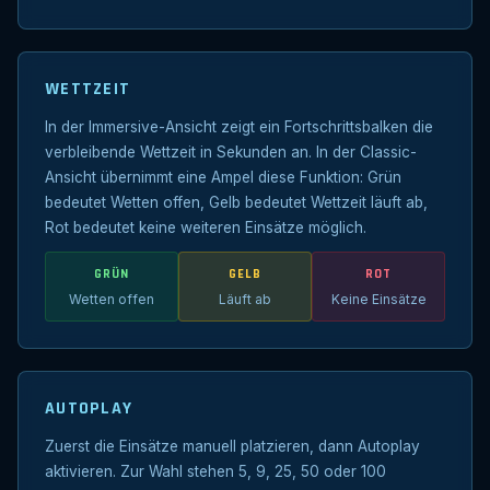
WETTZEIT
In der Immersive-Ansicht zeigt ein Fortschrittsbalken die
verbleibende Wettzeit in Sekunden an. In der Classic-
Ansicht übernimmt eine Ampel diese Funktion: Grün
bedeutet Wetten offen, Gelb bedeutet Wettzeit läuft ab,
Rot bedeutet keine weiteren Einsätze möglich.
GRÜN
GELB
ROT
Wetten offen
Läuft ab
Keine Einsätze
AUTOPLAY
Zuerst die Einsätze manuell platzieren, dann Autoplay
aktivieren. Zur Wahl stehen 5, 9, 25, 50 oder 100