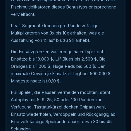
Fischmultiplikatoren dieses Bonustyps entsprechend
vervielfacht.
Leaf-Segmente können pro Runde zufällige
Multiplikatoren von 3x bis 10x erhalten, was die
Auszahlung von 1:1 auf bis zu 9:1 anhebt.
Die Einsatzgrenzen variieren je nach Typ: Leaf-
Einsätze bis 10.000 $, Lil' Blues bis 2.500 $, Big
Oranges bis 1.000 $, Huge Reds bis 500 $. Der
maximale Gewinn je Einsatzart liegt bei 500.000 $.
Mindesteinsatz ist 0,10 $.
Für Spieler, die Pausen vermeiden möchten, steht
Autoplay mit 5, 9, 25, 50 oder 100 Runden zur
Verfügung. Tastaturkürzel decken Chipauswahl,
Einsatz wiederholen, Verdoppeln und Rückgängig ab.
Eine vollständige Spielrunde dauert etwa 30 bis 45
Sekunden.