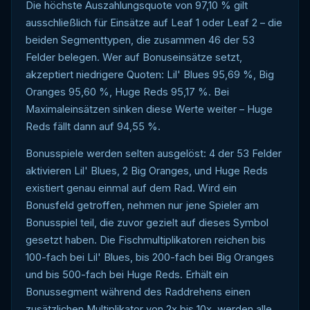
Die höchste Auszahlungsquote von 97,10 % gilt
ausschließlich für Einsätze auf Leaf 1 oder Leaf 2 – die
beiden Segmenttypen, die zusammen 46 der 53
Felder belegen. Wer auf Bonuseinsätze setzt,
akzeptiert niedrigere Quoten: Lil' Blues 95,69 %, Big
Oranges 95,60 %, Huge Reds 95,17 %. Bei
Maximaleinsätzen sinken diese Werte weiter – Huge
Reds fällt dann auf 94,55 %.
Bonusspiele werden selten ausgelöst: 4 der 53 Felder
aktivieren Lil' Blues, 2 Big Oranges, und Huge Reds
existiert genau einmal auf dem Rad. Wird ein
Bonusfeld getroffen, nehmen nur jene Spieler am
Bonusspiel teil, die zuvor gezielt auf dieses Symbol
gesetzt haben. Die Fischmultiplikatoren reichen bis
100-fach bei Lil' Blues, bis 200-fach bei Big Oranges
und bis 500-fach bei Huge Reds. Erhält ein
Bonussegment während des Raddrehens einen
zusätzlichen Multiplikator von 2x bis 10x, werden alle